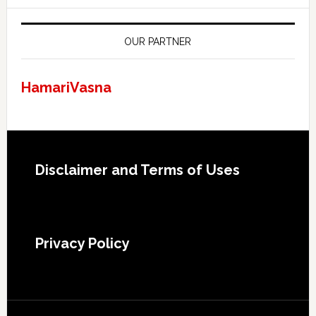
OUR PARTNER
HamariVasna
Footer
Disclaimer and Terms of Uses
Privacy Policy