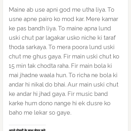
Maine ab use apni god me utha liya. To
usne apne pairo ko mod kar. Mere kamar
ke pas bandh liya. To maine apna lund
uski chut par lagakar usko niche ki taraf
thoda sarkaya. To mera poora lund uski
chut me ghus gaya. Fir main uski chut ko
15 min tak chodta raha. Fir main bola ki
mai jhadne waala hun. To richa ne bola ki
andar hi nikal do bhai. Aur main uski chut
ke andar hi jhad gaya. Fir music band
karke hum dono nange hi ek dusre ko
baho me lekar so gaye.
अपने दोस्तों के साथ शेयर करे: