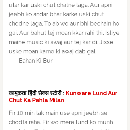
utar kar uski chut chatne laga. Aur apni
jeebh ko andar bhar karke uski chut
chodne laga. To ab wo aur bhi bechain ho
gai. Aur bahut tej moan kkar rahi thi. Isliye
maine music ki awaj aur tej kar di. Jisse
uske moan karne ki awaj dab gai.
Bahan Ki Bur
कामुकता हिंदी सेक्स स्टोरी :
Kunware Lund Aur
Chut Ka Pahla Milan
Fir 10 min tak main use apni jeebh se
chodta raha. Fir wo mere lund ko munh