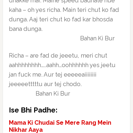
dhakke mar. Maine speed badhate hue
kaha – oh yes richa. Main teri chut ko fad
dunga. Aaj teri chut ko fad kar bhosda
bana dunga.
Bahan Ki Bur
Richa – are fad de jeeetu, meri chut
aahhhhhhhh…..aahh…oohhhhhh yes jeetu
jan fuck me. Aur tej eeeeeaiiiiiiii
jeeeeetttttu aur tej chodo.
Bahan Ki Bur
Ise Bhi Padhe:
Mama Ki Chudai Se Mere Rang Mein
Nikhar Aaya