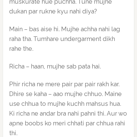
muskurate hue puchha. Tune mujhe
dukan par rukne kyu nahi diya?
Main – bas aise hi. Mujhe achha nahi lag
raha tha. Tumhare undergarment dikh
rahe the.
Richa – haan, mujhe sab pata hai.
Phir richa ne mere pair par pair rakh kar.
Dhire se kaha – aao mujhe chhuo. Maine
use chhua to mujhe kuchh mahsus hua.
Ki richa ne andar bra nahi pahni thi. Aur wo
apne boobs ko meri chhati par chhua rahi
thi.