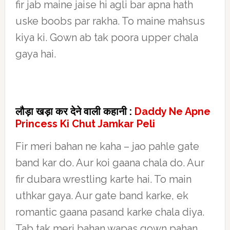
fir jab maine jaise hi agli bar apna hath
uske boobs par rakha. To maine mahsus
kiya ki. Gown ab tak poora upper chala
gaya hai.
लौड़ा खड़ा कर देने वाली कहानी :
Daddy Ne Apne
Princess Ki Chut Jamkar Peli
Fir meri bahan ne kaha – jao pahle gate
band kar do. Aur koi gaana chala do. Aur
fir dubara wrestling karte hai. To main
uthkar gaya. Aur gate band karke, ek
romantic gaana pasand karke chala diya.
Tab tak meri bahan wapas gown pahan