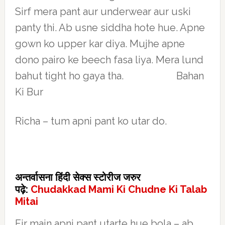
Sirf mera pant aur underwear aur uski
panty thi. Ab usne siddha hote hue. Apne
gown ko upper kar diya. Mujhe apne
dono pairo ke beech fasa liya. Mera lund
bahut tight ho gaya tha. Bahan
Ki Bur
Richa – tum apni pant ko utar do.
अन्तर्वासना हिंदी सेक्स स्टोरीज जरुर
पढ़े:
Chudakkad Mami Ki Chudne Ki Talab
Mitai
Fir main apni pant utarte hue bola – ab