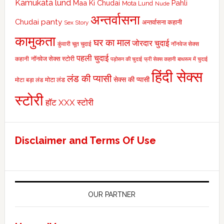
lund
Kamukata
Maa Ki Chudai
Pahli
Mota Lund
Nude
अन्तर्वासना
panty
Chudai
अन्तर्वासना कहानी
Sex Story
कामुकता
घर का माल
जोरदार चुदाई
कुंवारी चूत चुदाई
नॉनवेज सेक्स
पहली चुदाई
नॉनवेज सेक्स स्टोरी
कहानी
पड़ोसन की चुदाई
फ्री सेक्स कहानी
बाथरूम में चुदाई
हिंदी सेक्स
लंड की प्यासी
मोटा लंड
सेक्स की प्यासी
मोटा बड़ा लंड
स्टोरी
हॉट XXX स्टोरी
Disclaimer and Terms Of Use
OUR PARTNER