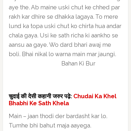
aye the. Ab maine uski chut ke chhed par
rakh kar dhire se dhakka lagaya. To mere
lund ka topa uski chut ko chirta hua andar
chala gaya. Usi ke sath richa ki aankho se
aansu aa gaye. Wo dard bhari awaj me
boli. Bhai nikal lo warna main mar jaungi.
Bahan Ki Bur
चुदाई की देसी कहानी जरुर पढ़े:
Chudai Ka Khel
Bhabhi Ke Sath Khela
Main – jaan thodi der bardasht kar lo.
Tumhe bhi bahut maja aayega.