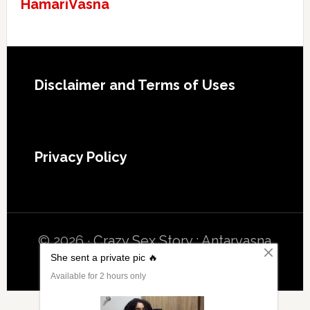
HamariVasna
Footer
Disclaimer and Terms of Uses
Privacy Policy
© 2026 ·
Crazy Sex Story : Antarvasna
Porn