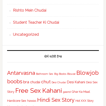
Rishto Mein Chudai
Student Teacher Ki Chudai
Uncategorized
पोर्न स्टोरी टैग्स
Blowjob
Antarvasna
Bathroom Sex
Big Boobs
Blouse
boobs
chut
bra
Desi Kahani
chudai
Desi Sex
Desi Chudai
Free Sex Kahani
Story
gaand
Ghar Ka Maal
Hindi Sex Story
Hardcore Sex
hawas
Hot XXX Story