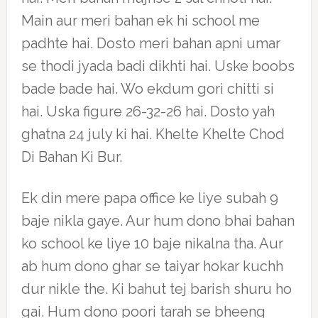
Main aur meri bahan ek hi school me
padhte hai. Dosto meri bahan apni umar
se thodi jyada badi dikhti hai. Uske boobs
bade bade hai. Wo ekdum gori chitti si
hai. Uska figure 26-32-26 hai. Dosto yah
ghatna 24 july ki hai. Khelte Khelte Chod
Di Bahan Ki Bur.
Ek din mere papa office ke liye subah 9
baje nikla gaye. Aur hum dono bhai bahan
ko school ke liye 10 baje nikalna tha. Aur
ab hum dono ghar se taiyar hokar kuchh
dur nikle the. Ki bahut tej barish shuru ho
gai. Hum dono poori tarah se bheeng