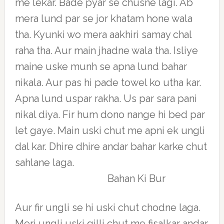
me lekar. Bade pyar se chusne lagi. Ab
mera lund par se jor khatam hone wala
tha. Kyunki wo mera aakhiri samay chal
raha tha. Aur main jhadne wala tha. Isliye
maine uske munh se apna lund bahar
nikala. Aur pas hi pade towel ko utha kar.
Apna lund uspar rakha. Us par sara pani
nikal diya. Fir hum dono nange hi bed par
let gaye. Main uski chut me apni ek ungli
dal kar. Dhire dhire andar bahar karke chut
sahlane laga.
Bahan Ki Bur
Aur fir ungli se hi uski chut chodne laga.
Meri ungli uski gilli chut me fisalkar andar