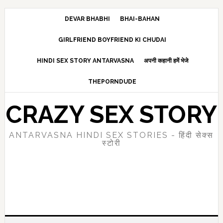
Skip
Skip
Skip
to
to
to
DEVAR BHABHI
BHAI-BAHAN
main
primary
footer
GIRLFRIEND BOYFRIEND KI CHUDAI
content
sidebar
HINDI SEX STORY ANTARVASNA
अपनी कहानी हमें भेजे
THEPORNDUDE
CRAZY SEX STORY
ANTARVASNA HINDI SEX STORIES - हिंदी सेक्स
स्टोरी