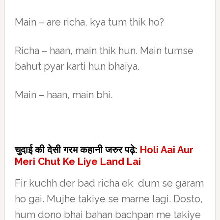
Main – are richa, kya tum thik ho?
Richa – haan, main thik hun. Main tumse
bahut pyar karti hun bhaiya.
Main – haan, main bhi.
चुदाई की देसी गरम कहानी जरुर पढ़े:
Holi Aai Aur
Meri Chut Ke Liye Land Lai
Fir kuchh der bad richa ek dum se garam
ho gai. Mujhe takiye se marne lagi. Dosto,
hum dono bhai bahan bachpan me takiye