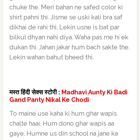
chuke the. Meri bahan ne safed color ki
shirt pahni thi. Jisme se uski kali bra saf
dikhai de rahi thi. Lekin usne is bat par
bilkul dhyan nahi diya. Waha pas me hi ek
dukan thi. Jahan jakar hum bach sakte the.
Lekin wahan bahut bheed thi.
मस्त हिंदी सेक्स स्टोरी :
Madhavi Aunty Ki Badi
Gand Panty Nikal Ke Chodi
To maine use kaha ki hum ghar wapis
chalte haai. Hum dono ghar wapis aa
gaye. Humne us din school na jane ka